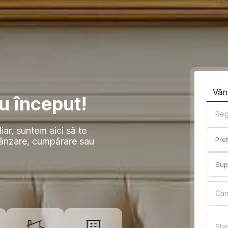
Vân
u început!
Reg
iar, suntem aici să te
vânzare, cumpărare sau
Ca
Sta