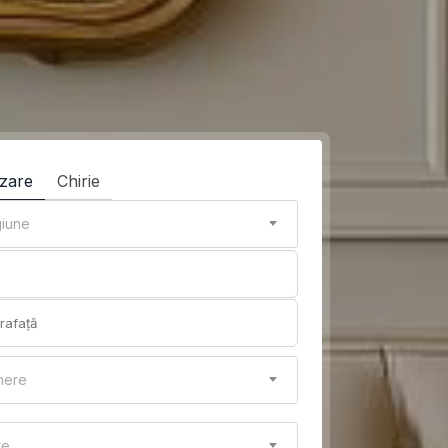
zare
Chirie
iune
mere
re