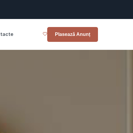
tacte
Plasează Anunț