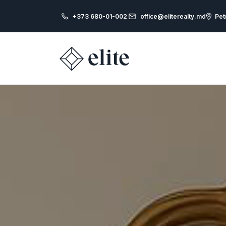
+373 680-01-002
office@eliterealty.md
Pet