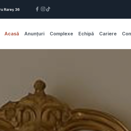
ru Rareș 36
Acasă
Anunțuri
Complexe
Echipă
Cariere
Con