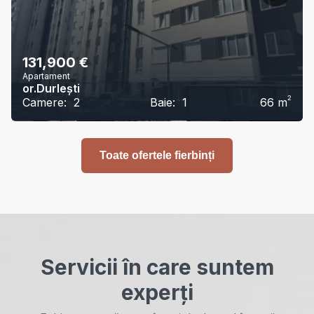
131,900
€
Apartament
or.Durlești
2
Camere:
2
Baie:
1
66
m
Toate ofertele fierbinți
Servicii în care suntem
experți