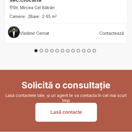
Str. Mircea Cel Bătrân
Camere:
2
Baie:
2
65
m
2
Vladimir
Cernat
Contactează
Solicită o consultație
Lasă contactele tale, și un agent te va contacta în cel mai scurt
timp
Lasă contacte