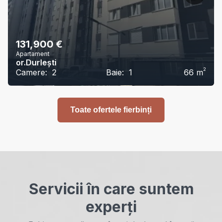
131,900
€
Apartament
or.Durlești
2
Camere:
2
Baie:
1
66
m
Toate ofertele fierbinți
Servicii în care suntem
experți