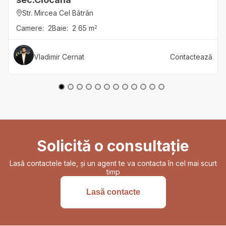
Str. Mircea Cel Bătrân
Camere:
2
Baie:
2
65
m
2
Vladimir
Cernat
Contactează
Solicită o consultație
Lasă contactele tale, și un agent te va contacta în cel mai scurt
timp
Lasă contacte