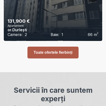
131,900
€
Apartament
or.Durlești
2
Camere:
2
Baie:
1
66
m
Toate ofertele fierbinți
Servicii în care suntem
experți