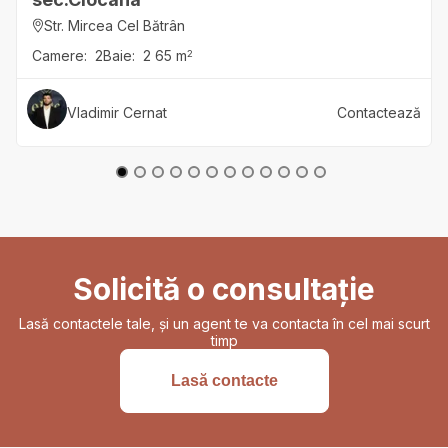
Str. Mircea Cel Bătrân
Camere:
2
Baie:
2
65
m
2
Vladimir
Cernat
Contactează
Solicită o consultație
Lasă contactele tale, și un agent te va contacta în cel mai scurt
timp
Lasă contacte